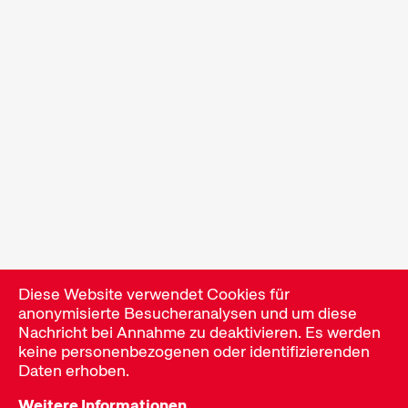
Familienprogramme
Kurzfilmgenuss für das junge Kinopublikum ab 6
Jahren und die ganze Familie.
Rahmenprogramm
Konzerte, Partys, Lesungen und zahlreiche weitere
Events bieten Gelegenheit zur Vernetzung und
erweitern das Festivalerlebnis.
Diese Website verwendet Cookies für
anonymisierte Besucheranalysen und um diese
Nachricht bei Annahme zu deaktivieren. Es werden
keine personenbezogenen oder identifizierenden
Talks & Podien
Daten erhoben.
Weitere Informationen