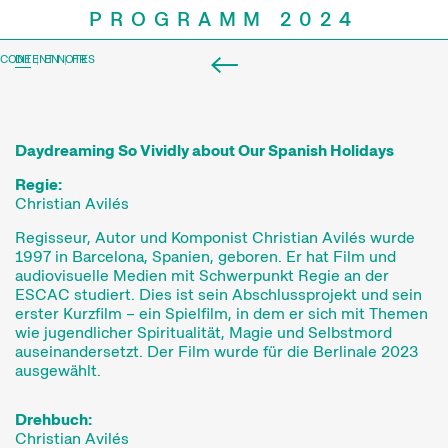
PROGRAMM 2024
CONTENT NOTES
DE
|
EN
|
FR
Daydreaming So Vividly about Our Spanish Holidays
Regie:
Christian Avilés
Regisseur, Autor und Komponist Christian Avilés wurde
1997 in Barcelona, Spanien, geboren. Er hat Film und
audiovisuelle Medien mit Schwerpunkt Regie an der
ESCAC studiert. Dies ist sein Abschlussprojekt und sein
Programm
erster Kurzfilm – ein Spielfilm, in dem er sich mit Themen
wie jugendlicher Spiritualität, Magie und Selbstmord
auseinandersetzt. Der Film wurde für die Berlinale 2023
ausgewählt.
Drehbuch:
Christian Avilés