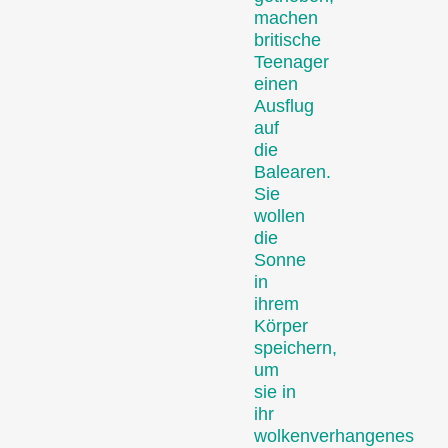
machen
britische
Teenager
einen
Das künstlerische Wirken
Ausflug
einer filmschaffenden
auf
Person wird ins
die
Rampenlicht gestellt.
Balearen.
Spezialprogramme
Sie
wollen
die
Sonne
in
ihrem
Körper
speichern,
um
sie in
Kurzfilmprogramme zu
ihr
Themen, die unseren
wolkenverhangenes
Kurator:innen unter den