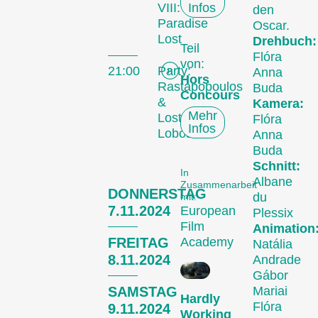
Die Internationalen
VIII:
Infos
den
Kurzfilmtage Winterthur
Paradise
Oscar.
Lost
sind das bedeutendste
Drehbuch:
Teil
Flóra
Kurzfilmfestival der
von:
21:00
Party:
Anna
Schweiz. Jeden
Hors
Rastapopoulos
Buda
November verwandeln
Concours
&
Kamera:
wir die Stadt Winterthur
Mehr
Lost
Flóra
für sechs Tage in eine
Infos
Lobos
Anna
Kurzfilmmetropole.
Buda
Schnitt:
An den Kurzfilmtagen gibt
In
Albane
Zusammenarbeit
es für alle etwas zu
DONNERSTAG
du
mit:
entdecken: Wir zeigen
7.11.2024
European
Plessix
sorgfältig
Film
Animation
zusammengestellte
FREITAG
Academy
Natália
Kurzfilmprogramme zu
8.11.2024
Andrade
Gábor
aktuellen Geschehnissen
SAMSTAG
Mariai
oder zu Themen, die
Hardly
Flóra
9.11.2024
unseren Kurator:innen
Working