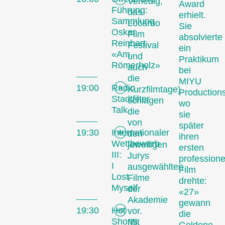
Venedig,
Award
Führung:
das
erhielt.
Sammlung
Locarno
Sie
Oskar
Film
absolvierte
Reinhart
Festival
ein
«Am
und
Praktikum
Römerholz»
auch
bei
die
MIYU
19:00
Radio
Kurzfilmtage)
Productions
Stadtfilter
schlagen
wo
Talk
die
sie
von
später
19:30
Internationaler
den
ihren
Wettbewerb
jeweiligen
ersten
III:
Jurys
professione
I
ausgewählten
Film
Lost
Filme
drehte:
Myself
der
«27»
Akademie
gewann
19:30
Hot
vor.
die
Shorts
Mit