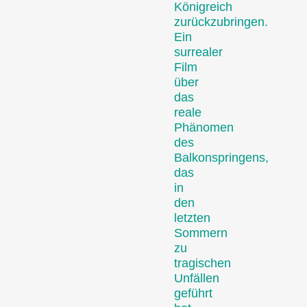
Königreich
Nägeln brennen – oder
zurückzubringen.
einfach Spass machen.
Ein
Familienprogramme
surrealer
Film
über
das
reale
Phänomen
des
Balkonspringens,
das
in
Kurzfilmgenuss für das
den
junge Kinopublikum ab 6
letzten
Jahren und die ganze
Sommern
Familie.
zu
Rahmenprogramm
tragischen
Unfällen
geführt