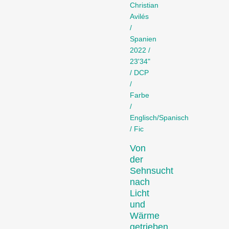
laufen.
Christian
Fokus
Avilés
/
Spanien
2022 /
23'34"
/ DCP
/
Farbe
/
Englisch/Spanisch
Filmische Einblicke in eine
/ Fic
Region, ein soziales
Phänomen oder einen
Von
künstlerischen Trend.
der
Person im Fokus
Sehnsucht
nach
Licht
und
Wärme
getrieben,