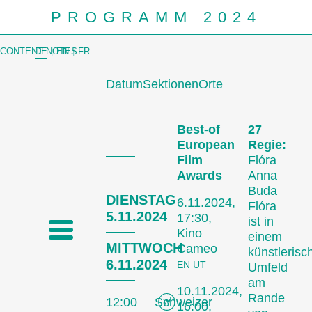
PROGRAMM 2024
CONTENT NOTES
DE
|
EN
|
FR
Datum
Sektionen
Orte
Prog
Best-of
27
European
Regie:
Film
Flóra
Awards
Anna
Buda
DIENSTAG
6.11.2024,
Flóra
5.11.2024
17:30,
ist in
Kino
einem
MITTWOCH
Cameo
künstlerisc
6.11.2024
EN UT
Umfeld
am
10.11.2024,
Rande
12:00
Schweizer
16:00,