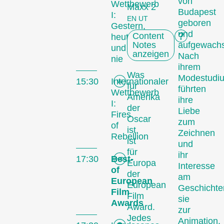
von
Wettbewerb
Maxx 2
Budapest
I:
EN UT
geboren
Gestern,
und
Content
heute
Notes
aufgewach
und
anzeigen
Nach
nie
ihrem
Was
Modestudi
15:30
Internationaler
für
führten
Wettbewerb
Amerika
ihre
I:
der
Liebe
Fires
Oscar
zum
of
ist,
Zeichnen
Rebellion
ist
und
für
ihr
17:30
Best-
Europa
Interesse
of
der
am
European
European
Geschichte
Film
Film
sie
Awards
Award.
zur
Jedes
Animation.