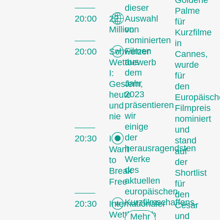
Goldene
dieser
Palme
20:00
22
Auswahl
für
Million
von
Kurzfilme
nominierten
in
Filmen
20:00
Schweizer
Cannes,
aus
Wettbewerb
wurde
dem
I:
für
Jahr
Gestern,
den
2023
heute
Europäisch
präsentieren
und
Filmpreis
wir
nie
nominiert
einige
und
der
20:30
I
stand
herausragendsten
Want
auf
Das
Werke
to
der
des
Break
Shortlist
Festival
aktuellen
Free
für
europäischen
den
Kurzfilmschaffens.
20:30
Internationaler
César
Wettbewerb
und
Mehr