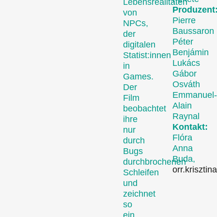
Lebensrealitäten
Produzent:
(Archiv)
von
Pierre
NPCs,
Baussaron
der
Péter
digitalen
Benjámin
Statist:innen
Lukács
in
Gábor
Games.
Osváth
Der
Emmanuel-
Film
Alain
beobachtet
Raynal
ihre
Kontakt:
Wettbewerbe
nur
Flóra
durch
Anna
Bugs
Buda,
durchbrochenen
orr.krisztina
Schleifen
und
zeichnet
so
ein