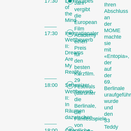
17:30
Landscapes
Jahr
Ihren
of
vergibt
Abschluss
the
die
an
Mind
European
der
Film
MOME
17:30
Internationaler
Academy
machte
Wettbewerb
einen
sie
II:
Preis
mit
Dreams
für
«Entopia»,
Are
den
der
My
besten
auf
Reality
Kurzfilm.
der
29
69.
18:00
Schweizer
Festivals
Berlinale
Wettbewerb
(darunter
uraufgeführ
II:
die
wurde
In
Berlinale,
und
Räumen
die
den
dazwischen…
Filmfestspiele
33
von
Teddy
18:00
Öffentliche