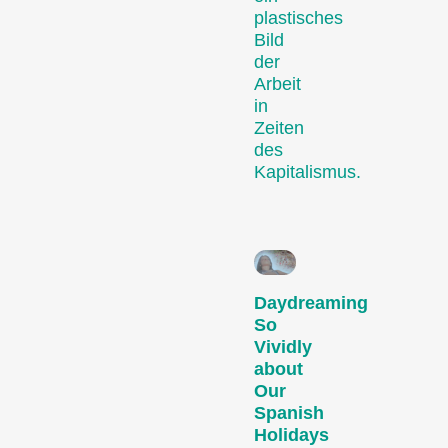
plastisches
Aktuelle Kurzfilme aus der
Bild
ganzen Welt. Am
der
Sonntagabend werden die
Arbeit
vielversprechendsten
in
Kurzfilme ausgezeichnet.
Zeiten
Hors Concours
des
Kapitalismus.
Daydreaming
So
Vividly
Aktuelle Kurzfilme aus
about
Zürich, der Schweiz und
Our
der Welt, die ausserhalb
Spanish
unserer Wettbewerbe
Holidays