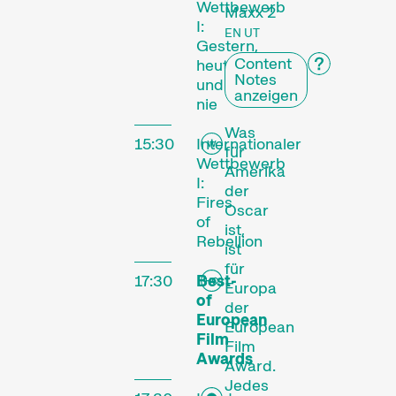
Wettbewerb
Maxx 2
I:
EN UT
Gestern,
Content
heute
Notes
und
anzeigen
nie
Was
15:30
Internationaler
für
Wettbewerb
Amerika
I:
der
Fires
Oscar
of
ist,
Rebellion
ist
für
17:30
Best-
Europa
of
der
European
European
Film
Film
Awards
Award.
Jedes