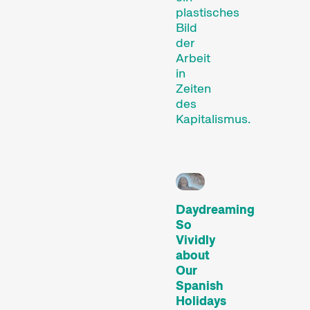
plastisches
Aktuelle Kurzfilme aus der
Bild
ganzen Welt. Am
der
Arbeit
Sonntagabend werden die
in
vielversprechendsten
Zeiten
Kurzfilme ausgezeichnet.
des
Hors Concours
Kapitalismus.
Daydreaming
So
Vividly
Aktuelle Kurzfilme aus
about
Zürich, der Schweiz und
Our
der Welt, die ausserhalb
Spanish
Holidays
unserer Wettbewerbe