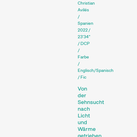
laufen.
Christian
Avilés
Fokus
/
Spanien
2022 /
23'34"
/ DCP
/
Farbe
/
Englisch/Spanisch
Filmische Einblicke in eine
/ Fic
Region, ein soziales
Von
Phänomen oder einen
der
künstlerischen Trend.
Sehnsucht
Person im Fokus
nach
Licht
und
Wärme
getrieben,