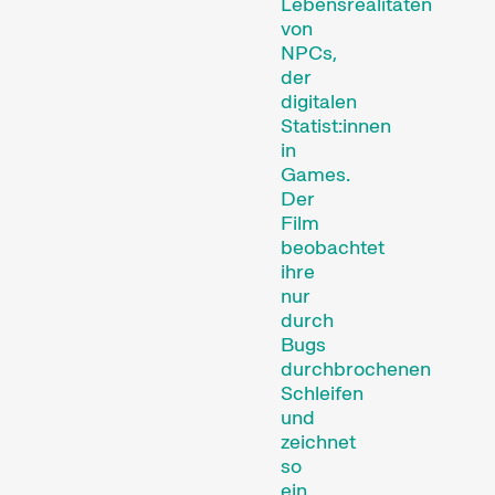
Lebensrealitäten
Kurzfilmtage Winterthur
von
(Archiv)
NPCs,
der
digitalen
Statist:innen
in
Games.
Der
Film
beobachtet
ihre
nur
Wettbewerbe
durch
Bugs
durchbrochenen
Schleifen
und
zeichnet
so
ein