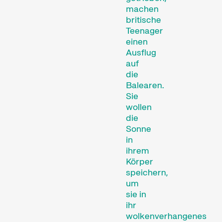
machen
britische
Teenager
einen
Das künstlerische Wirken
Ausflug
einer filmschaffenden
auf
Person wird ins
die
Balearen.
Rampenlicht gestellt.
Sie
Spezialprogramme
wollen
die
Sonne
in
ihrem
Körper
speichern,
um
sie in
Kurzfilmprogramme zu
ihr
Themen, die unseren
wolkenverhangenes