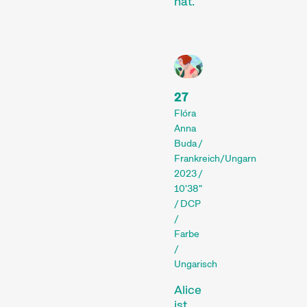
hat.
27
Konzerte, Partys, Lesungen
und zahlreiche weitere
Flóra
Anna
Events bieten Gelegenheit
Buda /
zur Vernetzung und
Frankreich/Ungarn
erweitern das
2023 /
Festivalerlebnis.
10'38"
Talks & Podien
/ DCP
/
Farbe
/
Ungarisch
Alice
ist