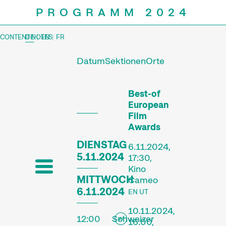
PROGRAMM 2024
CONTENT NOTES
DE
|
EN
|
FR
Datum
Sektionen
Orte
Prog
Best-of
European
Film
Awards
DIENSTAG
6.11.2024,
5.11.2024
17:30,
Kino
MITTWOCH
Cameo
6.11.2024
EN UT
10.11.2024,
12:00
Schweizer
16:00,