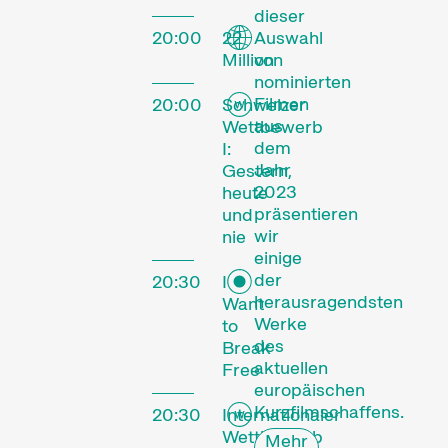
dieser
20:00
22
Auswahl
Million
von
nominierten
Filmen
20:00
Schweizer
aus
Wettbewerb
dem
I:
Jahr
Gestern,
2023
heute
präsentieren
und
wir
nie
einige
der
20:30
I
herausragendsten
Want
Werke
Das
to
des
Break
Festival
aktuellen
Free
europäischen
Kurzfilmschaffens.
20:30
Internationaler
Wettbewerb
Mehr