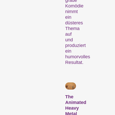
graue
Komödie
nimmt
ein
düsteres
Thema
auf
Konzerte, Partys,
und
Lesungen und zahlreiche
produziert
weitere Events bieten
ein
Gelegenheit zur
humorvolles
Vernetzung und erweitern
Resultat.
das Festivalerlebnis.
Talks & Podien
The
Animated
Heavy
Metal