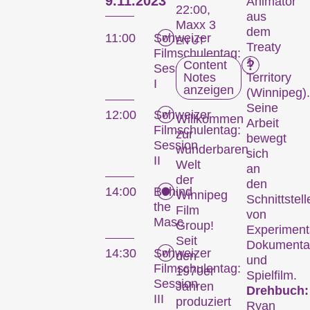
9.11.2023
Animator
22:00,
aus
Maxx 3
dem
11:00
Schweizer
EN UT
Treaty
Filmschulentag:
1
Content
Session
Notes
Territory
I
anzeigen
(Winnipeg).
Seine
12:00
Schweizer
Willkommen
Arbeit
Filmschulentag:
zur
bewegt
Session
wunderbaren
sich
II
Welt
an
der
den
14:00
Behind
Winnipeg
Schnittstell
the
Film
von
Masc
Group!
Experimenta
Seit
Dokumenta
14:30
Schweizer
den
und
Filmschulentag:
1970er
Spielfilm.
Session
Jahren
Drehbuch:
III
produziert
Ryan