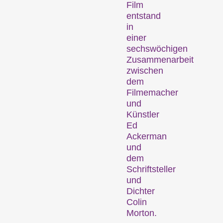
laufen.
Film
Fokus
entstand
in
einer
sechswöchigen
Zusammenarbeit
zwischen
dem
Filmemacher
und
Künstler
Filmische Einblicke in eine
Ed
Region, ein soziales
Ackerman
Phänomen oder einen
und
künstlerischen Trend.
dem
Person im Fokus
Schriftsteller
und
Dichter
Colin
Morton.