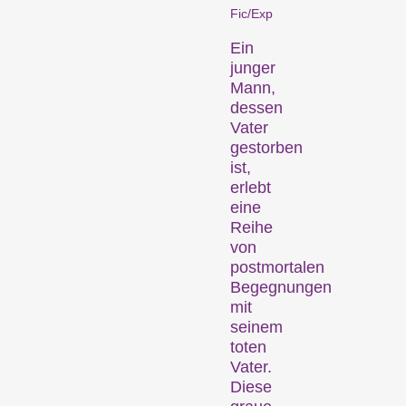
Fic/Exp
Nägeln brennen – oder
einfach Spass machen.
Ein
Familienprogramme
junger
Mann,
dessen
Vater
gestorben
ist,
erlebt
eine
Reihe
von
Kurzfilmgenuss für das
postmortalen
junge Kinopublikum ab 6
Begegnungen
Jahren und die ganze
mit
Familie.
seinem
Rahmenprogramm
toten
Vater.
Diese