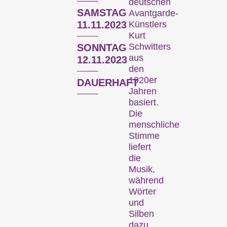
deutschen
(Archiv)
SAMSTAG
Avantgarde-
Künstlers
11.11.2023
Kurt
Schwitters
SONNTAG
aus
12.11.2023
den
1920er
DAUERHAFT
Jahren
basiert.
Die
menschliche
Wettbewerbe
Stimme
liefert
die
Musik,
während
Wörter
und
Silben
dazu