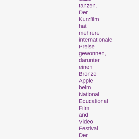
tanzen.
Aktuelle Kurzfilme aus der
Der
ganzen Welt. Am
Kurzfilm
Sonntagabend werden die
hat
vielversprechendsten
mehrere
Kurzfilme ausgezeichnet.
internationale
Hors Concours
Preise
gewonnen,
darunter
einen
Bronze
Apple
beim
National
Educational
Film
Aktuelle Kurzfilme aus
and
Zürich, der Schweiz und
Video
der Welt, die ausserhalb
Festival.
unserer Wettbewerbe
Der