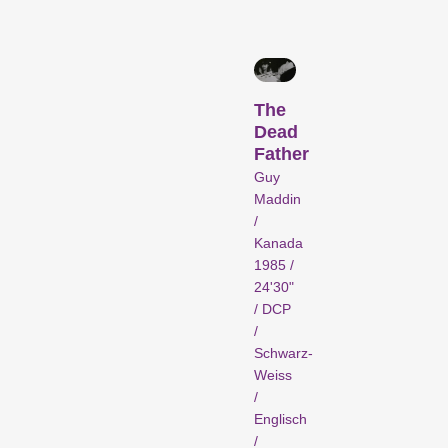
Das künstlerische Wirken
The
einer filmschaffenden
Dead
Person wird ins
Father
Rampenlicht gestellt.
Guy
Spezialprogramme
Maddin
/
Kanada
1985 /
24'30"
/ DCP
/
Schwarz-
Weiss
Kurzfilmprogramme zu
/
Englisch
Themen, die unseren
/
Kurator:innen unter den