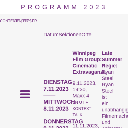
PROGRAMM 2023
CONTENT NOTES
DE
|
EN
|
FR
Datum
Sektionen
Orte
Prog
Winnipeg
Late
Film Group:
Summer
Cinematic
Regie:
Extravaganza
Ryan
Steel
DIENSTAG
9.11.2023,
Ryan
7.11.2023
19:30,
Steel
Maxx 4
ist
MITTWOCH
EN UT +
ein
8.11.2023
KONTEXT
unabhängig
TALK
Filmemach
DONNERSTAG
und
11.11.2023,