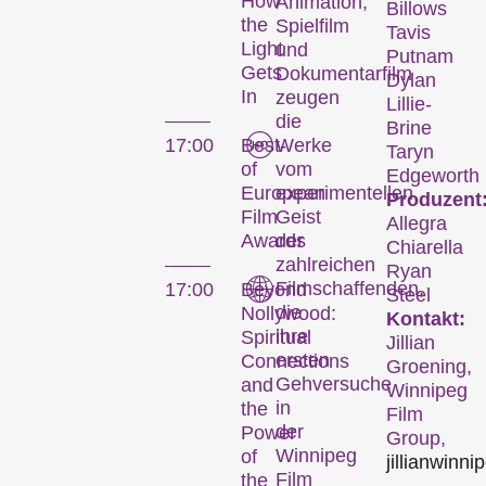
How
Animation,
Billows
the
Spielfilm
Tavis
Light
und
Putnam
Gets
Dokumentarfilm
Dylan
In
zeugen
Lillie-
die
Brine
17:00
Best-
Werke
Taryn
of
vom
Edgeworth
European
experimentellen
Produzent:
Film
Geist
Allegra
Awards
der
Chiarella
zahlreichen
Ryan
Filmschaffenden,
17:00
Beyond
Steel
die
Nollywood:
Kontakt:
ihre
Spiritual
Jillian
ersten
Connections
Groening,
Gehversuche
and
Winnipeg
in
the
Film
der
Power
Group,
Winnipeg
of
jillian
winni
Film
the