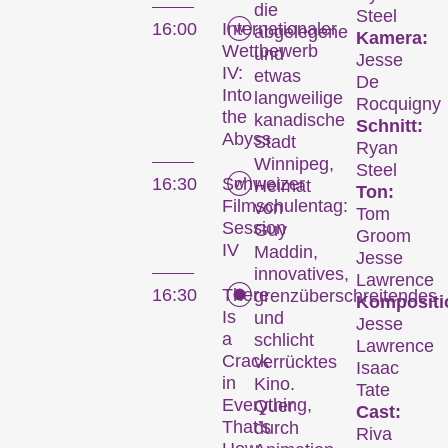
die
Steel
16:00
Internationaler
abgelegene
Kamera:
Wettbewerb
und
Jesse
IV:
etwas
De
Into
langweilige
Rocquigny
the
kanadische
Schnitt:
Abyss
Stadt
Ryan
Winnipeg,
Steel
16:30
Schweizer
Heimat
Ton:
Filmschulentag:
von
Tom
Session
Guy
Groom
IV
Maddin,
Jesse
innovatives,
Lawrence
16:30
There
grenzüberschreitendes
Kompositi
Is
und
Jesse
a
schlicht
Lawrence
Crack
verrücktes
Isaac
in
Kino.
Tate
Everything,
Quer
Cast:
That’s
durch
Riva