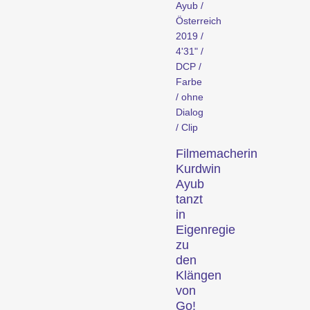
Ayub /
Aktuelle Kurzfilme aus der
Österreich
ganzen Welt. Am
2019 /
Sonntagabend werden die
4'31" /
DCP /
vielversprechendsten
Farbe
Kurzfilme ausgezeichnet.
/ ohne
Hors Concours
Dialog
/ Clip
Filmemacherin
Kurdwin
Ayub
tanzt
in
Eigenregie
zu
Aktuelle Kurzfilme aus
den
Zürich, der Schweiz und
Klängen
der Welt, die ausserhalb
von
unserer Wettbewerbe
Go!