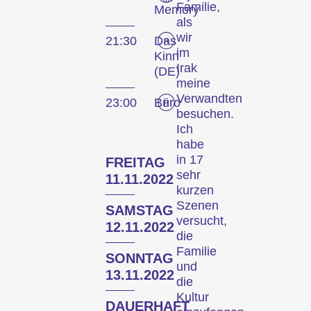
Familie,
unter den Nägeln brennen.
Memory
als
Die Wettbewerbsblöcke
wir
21:30
Das
fühlen den Puls des
im
Kinn
aktuellen, weltweiten
Irak
(DE)
Filmschaffens und die
meine
Installationen,
Verwandten
23:00
Büro
Performances und weiteren
besuchen.
Specials machen
Ich
audiovisuelle Formen in
habe
ihrer ganzen Vielfalt
in 17
FREITAG
sehr
erlebbar. Ein
11.11.2022
kurzen
Rahmenprogramm mit
Szenen
Konzerten, Lesungen und
SAMSTAG
versucht,
mehr erweitert das
12.11.2022
die
Festivalerlebnis.
Familie
SONNTAG
und
13.11.2022
Zum Programm der 29.
die
Internationalen
Kultur
DAUERHAFT
Kurzfilmtage Winterthur