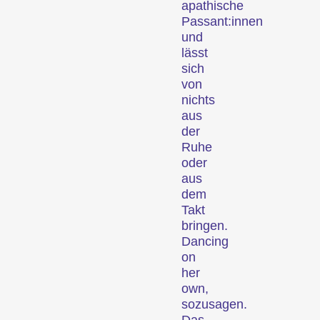
apathische
Passant:innen
und
lässt
Das künstlerische Wirken
sich
einer filmschaffenden
von
nichts
Person wird ins
aus
Rampenlicht gestellt.
der
Spezialprogramme
Ruhe
oder
aus
dem
Takt
bringen.
Dancing
on
her
Kurzfilmprogramme zu
own,
Themen, die unseren
sozusagen.
Kurator:innen unter den