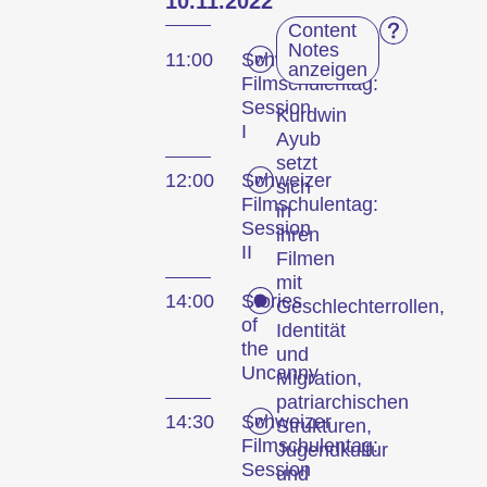
10.11.2022
Content
Notes
11:00
Schweizer
anzeigen
Filmschulentag:
Session
Kurdwin
I
Ayub
setzt
12:00
Schweizer
sich
Filmschulentag:
in
Session
ihren
II
Filmen
mit
14:00
Stories
Geschlechterrollen,
of
Identität
the
und
Uncanny
Migration,
patriarchischen
14:30
Schweizer
Strukturen,
Filmschulentag:
Jugendkultur
Session
und