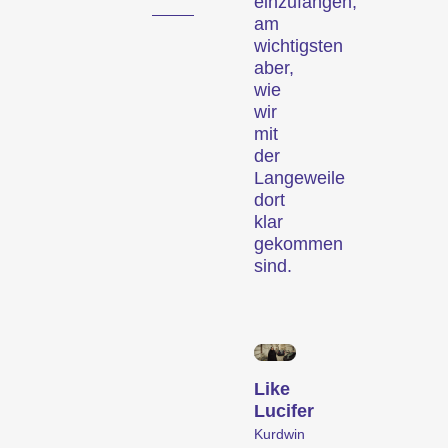
einzufangen,
(Archiv)
am
wichtigsten
aber,
wie
wir
mit
der
Langeweile
dort
klar
gekommen
sind.
Wettbewerbe
Like
Lucifer
Kurdwin