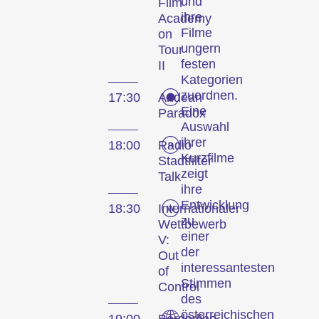
und
Film
ihre
Academy
Filme
on
ungern
Tour
festen
II
Kategorien
zuordnen.
17:30
Andean
Eine
Paradox
Auswahl
ihrer
18:00
Radio
Kurzfilme
Stadtfilter
zeigt
Talk
ihre
Entwicklung
18:30
Internationaler
zu
Wettbewerb
einer
V:
der
Out
interessantesten
of
Stimmen
Control
des
österreichischen