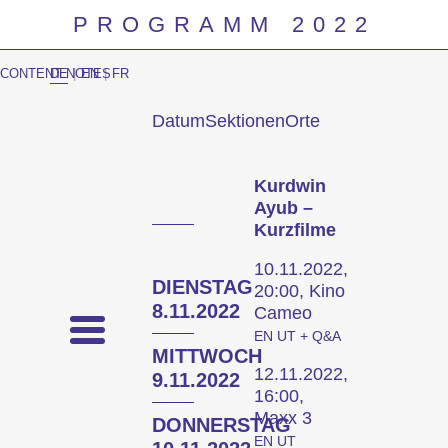
PROGRAMM 2022
CONTENT NOTES
DE
|
EN
|
FR
Datum
Sektionen
Orte
Prog
Kurdwin
Ayub –
Kurzfilme
10.11.2022,
DIENSTAG
20:00, Kino
8.11.2022
Cameo
EN UT + Q&A
MITTWOCH
12.11.2022,
9.11.2022
16:00,
Maxx 3
DONNERSTAG
EN UT