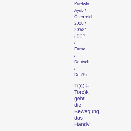
Kurdwin
Ayub /
Österreich
2020 /
20'58"
/ DCP
Konzerte, Partys,
/
Lesungen und zahlreiche
Farbe
weitere Events bieten
/
Gelegenheit zur
Deutsch
Vernetzung und erweitern
/
das Festivalerlebnis.
Doc/Fic
Talks & Podien
Ti(c)k-
To(c)k
geht
die
Bewegung,
das
Handy
–