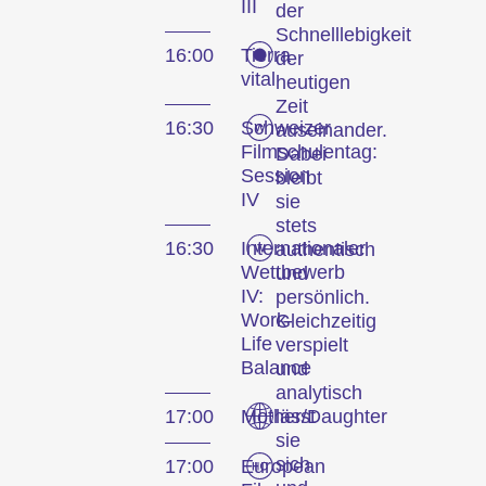
III
der
Schnelllebigkeit
16:00
Tierra
der
vital
heutigen
Zeit
16:30
Schweizer
auseinander.
Filmschulentag:
Dabei
Session
bleibt
IV
sie
stets
16:30
Internationaler
authentisch
Wettbewerb
und
IV:
persönlich.
Work-
Gleichzeitig
Life
verspielt
Balance
und
analytisch
17:00
Mother/Daughter
lässt
sie
sich
17:00
European