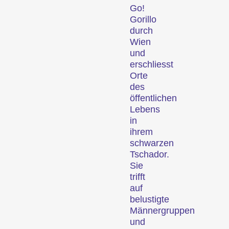
laufen.
Go!
Fokus
Gorillo
durch
Wien
und
erschliesst
Orte
des
öffentlichen
Lebens
in
Filmische Einblicke in eine
ihrem
Region, ein soziales
schwarzen
Phänomen oder einen
Tschador.
künstlerischen Trend.
Sie
Person im Fokus
trifft
auf
belustigte
Männergruppen
und