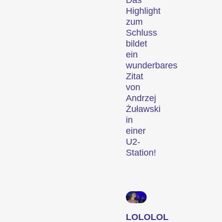
Das
Nägeln brennen – oder
Highlight
zum
einfach Spass machen.
Schluss
Familienprogramme
bildet
ein
wunderbares
Zitat
von
Andrzej
Żuławski
in
einer
Kurzfilmgenuss für das
U2-
junge Kinopublikum ab 6
Station!
Jahren und die ganze
Familie.
Rahmenprogramm
LOLOLOL