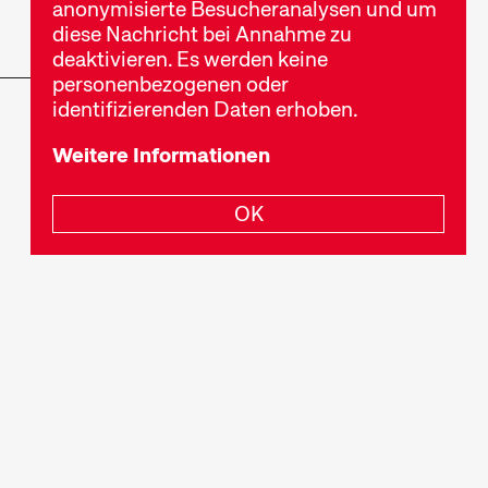
anonymisierte Besucheranalysen und um
diese Nachricht bei Annahme zu
deaktivieren. Es werden keine
personenbezogenen oder
identifizierenden Daten erhoben.
Newsletter
Datenschutz
Impressum
Weitere Informationen
 Er ist eine eigene Kunstform, die wir mit
OK
nterschiedlich lang – oder eben kurz – sein.
ich, den Zeitgeist und Strömungen rasch
 unterhalten, überraschen, die Gesellschaft
oder Einblick in uns fremde Welten geben.
 Programmen oder nach bestimmten Sektionen,
ilme und Reihenfolge aufeinander ab. Für den
tzung: die Neugierde, Neues zu entdecken und