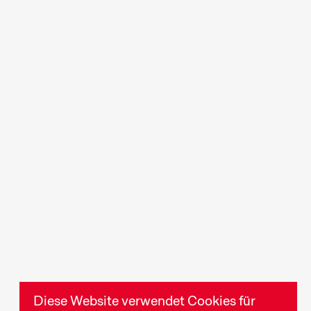
ramme zu
Kurzfilmgenuss für das
nseren
junge Kinopublikum ab 6
 unter den
Jahren und die ganze
n – oder
Familie.
s machen.
en
Industry Events
lks und
Eine breite Palette an
ch der
Informations- und
rtieften
Weiterbildungsveranstaltungen
ilmschaffen
für die Filmbranche sowie
hematik
Möglichkeiten zur
Diese Website verwendet Cookies für
Vernetzung.