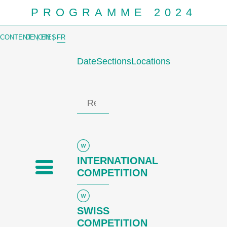
PROGRAMME 2024
CONTENT NOTES
DE
|
EN
|
FR
Date
Sections
Locations
Prog
INTERNATIONAL
COMPETITION
SWISS
COMPETITION