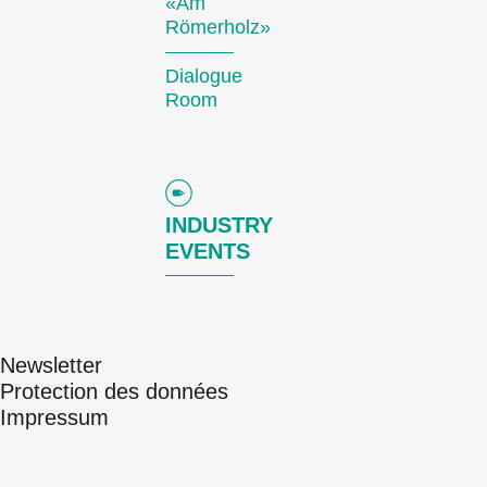
«Am
Römerholz»
Dialogue
Room
Des courts métrages actuels zurichois, suisses et internationaux diffusés en dehors de nos compétitions.
Focus
INDUSTRY
EVENTS
Newsletter
Protection des données
Une analyse en images d’une région, d’un phénomène social ou d’une tendance artistique.
Impressum