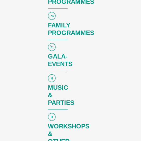
PROGRAMMES
FAMILY
PROGRAMMES
GALA-
EVENTS
MUSIC
&
PARTIES
WORKSHOPS
Le festival
&