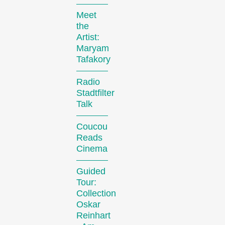
Meet
the
Compétitions
Artist:
Maryam
Tafakory
Radio
Stadtfilter
Talk
Coucou
Des courts métrages actuels du monde entier. Les œuvres les plus prometteuses seront récompensées le dimanche soir.
Reads
Cinema
Guided
Hors Concours
Tour:
Collection
Oskar
Reinhart