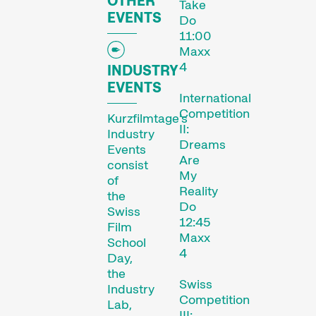
OTHER
Take
EVENTS
Do
11:00
Les Internationale
Maxx
Kurzfilmtage Winterthur
4
INDUSTRY
représentent le plus
EVENTS
important festival de
International
courts métrages en
Competition
Kurzfilmtage’s
Suisse. Chaque mois de
II:
Industry
novembre, Winterthour se
Dreams
Events
Are
transforme en métropole
consist
My
du court métrage pendant
of
Reality
six jours.
the
Do
Swiss
12:45
Programme de la 29e
Film
Maxx
édition des Internationale
School
4
Day,
Kurzfilmtage Winterthur
the
(archive)
Swiss
Industry
Competition
Lab,
III: