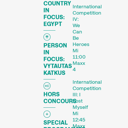
COUNTRY
International
IN
Competition
FOCUS:
IV:
EGYPT
We
Can
Be
Heroes
PERSON
Mi
IN
11:00
FOCUS:
Maxx
VYTAUTAS
4
KATKUS
International
Competition
HORS
III: I
CONCOURS
Lost
Myself
Mi
12:45
SPECIAL
Maxx