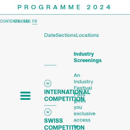
PROGRAMME 2024
CONTENT NOTES
DE
|
EN
|
FR
Date
Sections
Locations
Prog
Industry
Screenings
An
Industry
Festival
INTERNATIONAL
Pass
COMPETITION
gives
you
exclusive
access
SWISS
to
COMPETITION