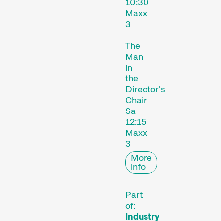
10:30
Maxx
3
The
Man
in
the
Director's
L’œuvre d’un·e cinéaste est mise sur le devant de la scène.
Chair
Sa
12:15
Programmes spéciaux
Maxx
3
More
info
Part
of:
Industry