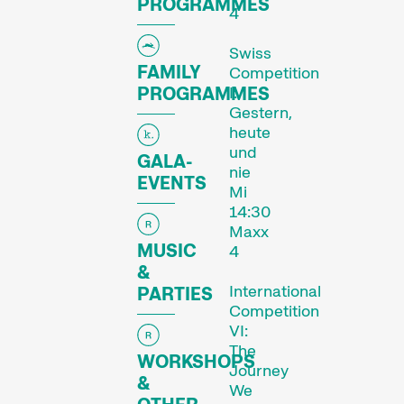
PROGRAMMES
4
Swiss
FAMILY
Competition
PROGRAMMES
I:
Gestern,
heute
und
GALA-
nie
EVENTS
Mi
14:30
Maxx
MUSIC
4
&
International
PARTIES
Competition
VI:
The
WORKSHOPS
Le festival
Journey
&
We