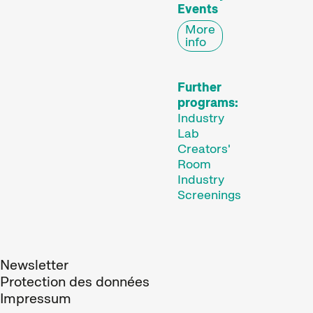
Events
Des programmes de courts métrages sur des thématiques brûlantes, ou simplement divertissantes.
More
info
Programmes familiaux
Further
programs:
Industry
Lab
Creators'
Room
Industry
Screenings
Des courts métrages pour les jeunes dès 6 ans et toute la famille.
Expanded Cinema
Newsletter
Protection des données
Impressum