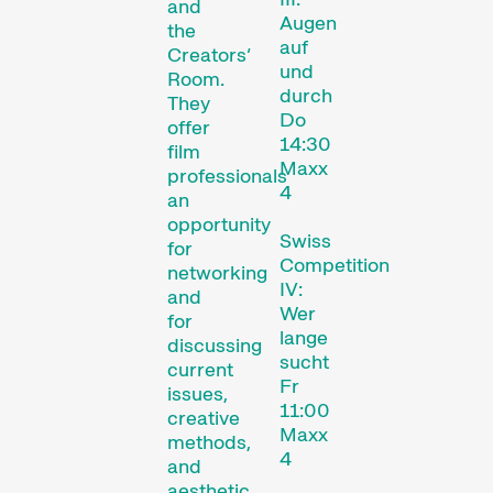
and
Augen
the
Compétitions
auf
Creators’
und
Room.
durch
They
Do
offer
14:30
film
Maxx
professionals
4
an
opportunity
Swiss
for
Competition
networking
Des courts métrages actuels du monde entier. Les œuvres les plus prometteuses seront récompensées le dimanche soir.
IV:
and
Wer
for
lange
discussing
Hors Concours
sucht
current
Fr
issues,
11:00
creative
Maxx
methods,
4
and
aesthetic