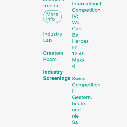
International
trends.
Competition
More
IV:
info
Des courts métrages actuels zurichois, suisses et internationaux diffusés en dehors de nos compétitions.
We
Can
Industry
Be
Lab
Heroes
Focus
Fr
Creators'
12:45
Room
Maxx
4
Industry
Screenings
Swiss
Competition
I:
Gestern,
Une analyse en images d’une région, d’un phénomène social ou d’une tendance artistique.
heute
und
nie
Focus sur une personne
Sa