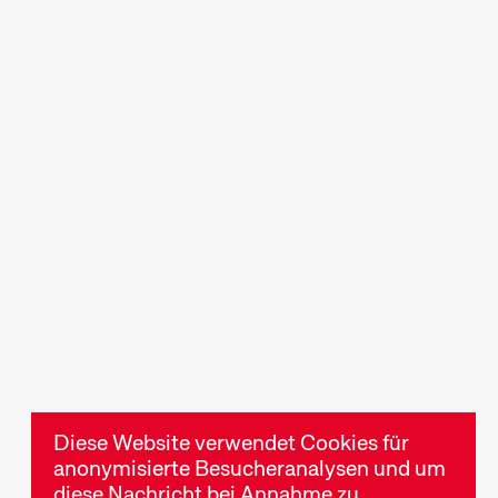
en
Industry Events
lks und
Eine breite Palette an
ch der
Informations- und
rtieften
Weiterbildungsveranstaltungen
ilmschaffen
für die Filmbranche sowie
hematik
Möglichkeiten zur
Vernetzung.
Diese Website verwendet Cookies für
anonymisierte Besucheranalysen und um
diese Nachricht bei Annahme zu
 Er ist eine eigene Kunstform, die wir mit