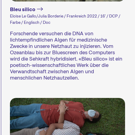
Bleu silico
Eloïse Le Gallo/Julia Borderie / Frankreich 2022 / 16' / DCP /
Farbe / Englisch / Doc
Forschende versuchen die DNA von
lichtempfindlichen Algen für medizinische
Zwecke in unsere Netzhaut zu injizieren. Vom
Ozeanblau bis zur Bluescreen des Computers
wird die Sehkraft hybridisiert. «Bleu silico» ist ein
Das Festival
poetisch-wissenschaftliches Werk über die
Verwandtschaft zwischen Algen und
menschlichen Netzhautzellen.
Die Internationalen Kurzfilmtage Winterthur si
Schweiz. Jeden November verwandeln wir die St
Kurzfilmmetropole.
An den Kurzfilmtagen gibt es für alle etwas zu en
zusammengestellte Kurzfilmprogramme zu aktue
unseren Kurator:innen unter den Nägeln brennen
aktuellen, weltweiten Filmschaffens und die Ins