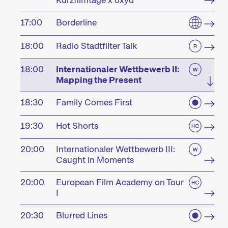
Kurzfilmtage x oxyd
17:00
Borderline
18:00
Radio Stadtfilter Talk
18:00
Internationaler Wettbewerb II:
Mapping the Present
18:30
Family Comes First
19:30
Hot Shorts
20:00
Internationaler Wettbewerb III:
Caught in Moments
20:00
European Film Academy on Tour
I
20:30
Blurred Lines