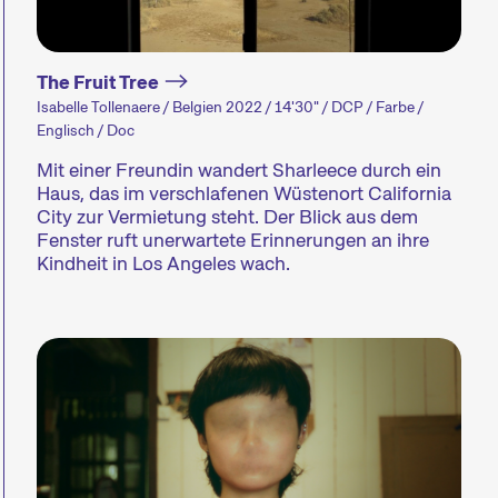
vielversprechendsten
unserer Wett
Kurzfilme ausgezeichnet.
laufen.
The Fruit Tree
Isabelle Tollenaere / Belgien 2022 / 14'30" / DCP / Farbe /
Englisch / Doc
Mit einer Freundin wandert Sharleece durch ein
Haus, das im verschlafenen Wüstenort California
City zur Vermietung steht. Der Blick aus dem
Fenster ruft unerwartete Erinnerungen an ihre
Kindheit in Los Angeles wach.
Person im Fokus
Spezialprog
Das künstlerische Wirken
Kurzfilmprog
einer filmschaffenden
Themen, die u
Person wird ins
Kurator:innen
Rampenlicht gestellt.
Nägeln brenne
einfach Spas