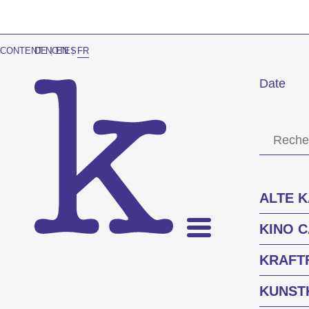
CONTENT NOTES
DE
|
EN
|
FR
Date
ALTE 
KINO 
KRAFT
KUNST