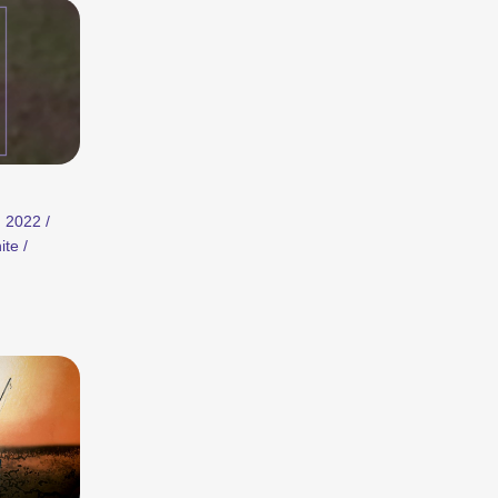
ors de nos compétitions.
Une analyse en images d’une région, d’un phénomène social ou d’une tendance artistique.
ux
Programmes familiaux
 2022 /
ite /
t divertissantes.
Des courts métrages pour les jeunes dès 6 ans et toute la famille.