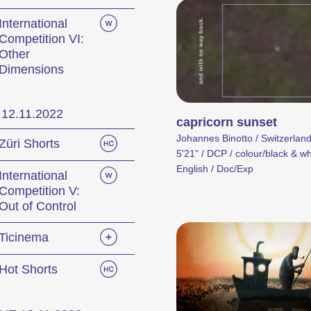
International
Competition VI:
Other
Dimensions
Des courts métrages actuels zurichois, suisses et internationaux diffusés en deh
12.11.2022
capricorn sunset
sur une personne
Programmes spécia
Johannes Binotto / Switzerland
Züri Shorts
5'21" / DCP / colour/black & wh
English / Doc/Exp
International
Competition V:
Out of Control
Ticinema
Hot Shorts
Des programmes de courts métrages sur des thématiques brûlantes, ou simplemen