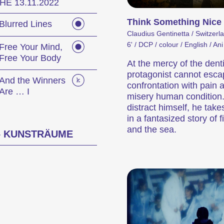
E 13.11.2022
ed Cinema
Programme d’événe
Think Something Nice
Blurred Lines
Claudius Gentinetta / Switzerl
6' / DCP / colour / English / Ani
Free Your Mind,
Free Your Body
At the mercy of the denti
protagonist cannot esca
And the Winners
confrontation with pain 
Are … I
misery human condition.
distract himself, he take
in a fantasized story of
ositions qui font découvrir au public des formes de cinéma inhabituelles.
Des concerts, des soirées, des lectures et de nombreux autres événements qui complètent l’expérience du festival.
and the sea.
– KUNSTRÄUME
y Events