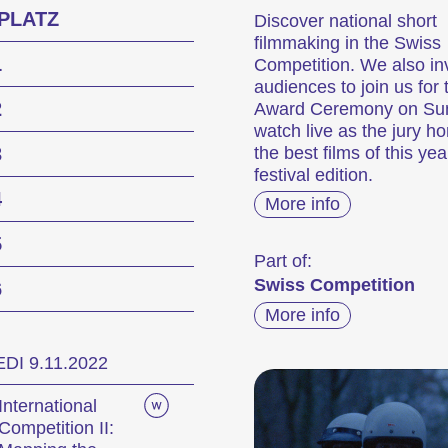
PLATZ
Discover national short
filmmaking in the Swiss
1
Competition. We also inv
audiences to join us for 
2
Award Ceremony on Su
watch live as the jury h
3
the best films of this yea
festival edition.
4
More info
5
Part of:
Swiss Competition
6
More info
I 9.11.2022
International
Competition II: