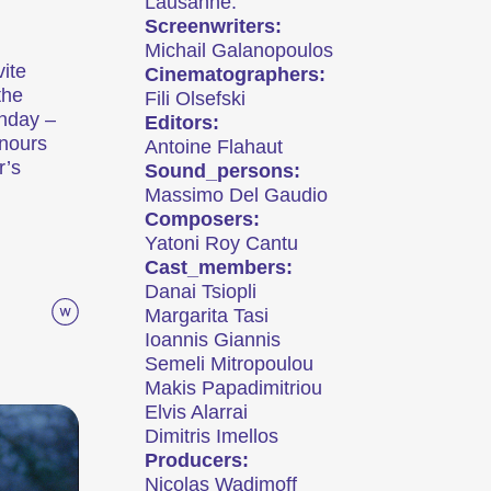
Lausanne.
Screenwriters:
Michail Galanopoulos
ite
Cinematographers:
the
Fili Olsefski
nday –
Editors:
onours
Antoine Flahaut
r’s
Sound_persons:
Massimo Del Gaudio
Composers:
Yatoni Roy Cantu
Cast_members:
Danai Tsiopli
Margarita Tasi
Ioannis Giannis
Semeli Mitropoulou
Makis Papadimitriou
Elvis Alarrai
Dimitris Imellos
Producers:
Nicolas Wadimoff