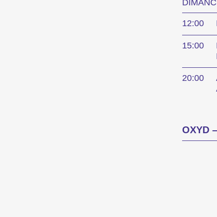
DIMANCH
Expand
12:00
15:00
20:00
Des installations, des performances et des exp
OXYD 
Industr