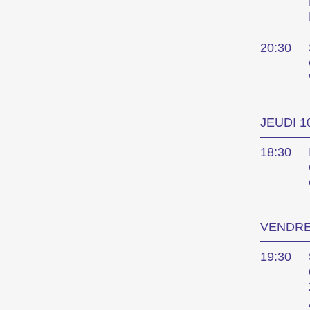
Le 
20:30
Les Int
métrage
JEUDI 1
court m
18:30
Progra
VENDRED
Compét
19:30