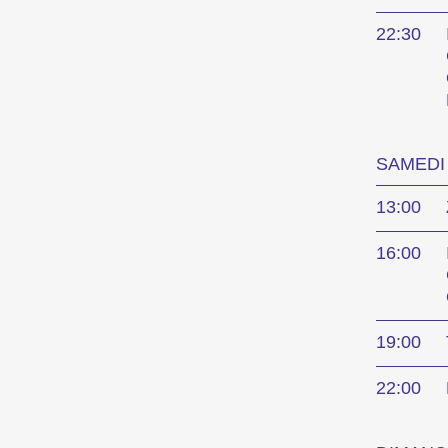
22:30
Des courts métrages actuels du monde entier. Les œuvres les plus prometteuses seront récompensées le dimanche soir.
SAMEDI 
Focus 
13:00
16:00
19:00
22:00
L’œuvre d’un·e cinéaste est mise sur le devant de la scène.