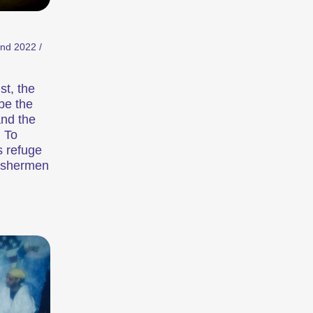
ments
Discussions et podiums
and 2022 /
st, the
pe the
and the
 To
s refuge
 fishermen
Des discussions et des tables rondes animées durant lesquelles l'art du cinéma ou des thématiques précises sont approfondis.