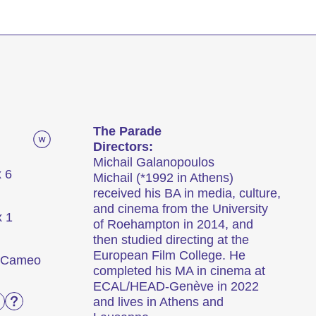
e
The Parade
Directors:
Michail Galanopoulos
x 6
Michail (*1992 in Athens)
received his BA in media, culture,
and cinema from the University
x 1
of Roehampton in 2014, and
then studied directing at the
European Film College. He
o Cameo
completed his MA in cinema at
ECAL/HEAD-Genève in 2022
and lives in Athens and