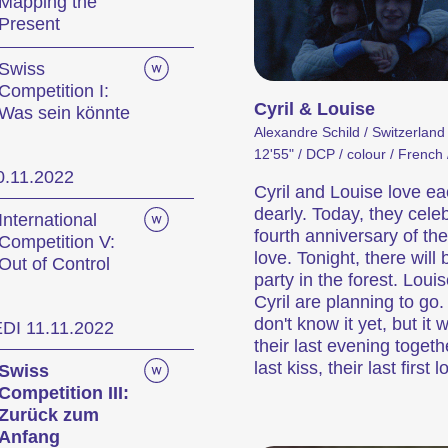
Mapping the
Present
festival
Swiss
Competition I:
Cyril & Louise
Was sein könnte
Alexandre Schild / Switzerland
ernationale Kurzfilmtage Winterthur représenten
12'55" / DCP / colour / French 
s en Suisse. Chaque mois de novembre, Winte
0.11.2022
Cyril and Louise love ea
étrage pendant six jours.
dearly. Today, they cele
International
fourth anniversary of the
mme de la 29e édition des Internationale Kurzf
Competition V:
love. Tonight, there will 
Out of Control
party in the forest. Loui
Cyril are planning to go
don't know it yet, but it w
I 11.11.2022
itions
Hors Concours
their last evening togethe
last kiss, their last first l
Swiss
Competition III:
Zurück zum
Anfang