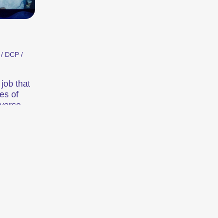
 / DCP /
job that
es of
averse
 visions
 the
 une forme d’art à part entière à laquelle
New York
nd the
heir
 longueurs. Grâce à des voies de production
illustrer. Il divertit, surprend, analyse
rçu de mondes étrangers.
rogrammes thématiques ou des sections –