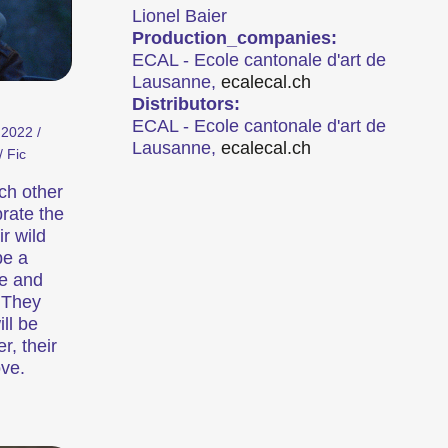
Lionel Baier
Production_companies:
ECAL - Ecole cantonale d'art de
Lausanne,
ecal
ecal.ch
Distributors:
ECAL - Ecole cantonale d'art de
 2022 /
t le plus important festival de courts
Lausanne,
ecal
ecal.ch
/ Fic
rthour se transforme en métropole du
ch other
brate the
ir wild
ilmtage Winterthur (archive)
be a
se and
. They
ill be
Focus
r, their
ove.