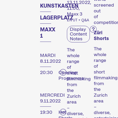
13.11.2022,
screened
KUNSTKASTEN
11:00,
out
Maxx 3
of
LAGERPLATZ
EN UT + Q&A
competitio
MAXX
Display
Züri
Content
1
Shorts
Notes
The
The
whole
MARDI
whole
range
8.11.2022
range
of
of
short
20:30
Opening
short
filmmaking
Programme
filmmaking
from
from
the
the
MERCREDI
Zurich
Zurich
9.11.2022
area
area
–
–
19:30
Hot
diverse,
diverse,
Shorts