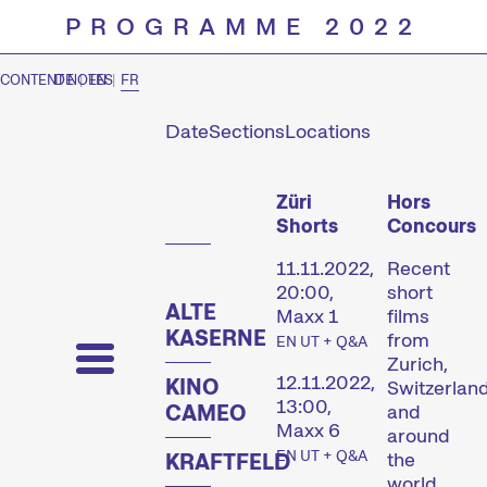
PROGRAMME 2022
CONTENT NOTES
DE
|
EN
|
FR
Date
Sections
Locations
Prog
Züri
Hors
Shorts
Concours
11.11.2022,
Recent
20:00,
short
ALTE
Maxx 1
films
KASERNE
from
EN UT + Q&A
Zurich,
12.11.2022,
KINO
Switzerland
13:00,
CAMEO
and
Maxx 6
around
EN UT + Q&A
the
KRAFTFELD
world