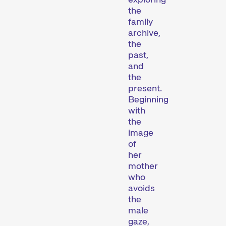
Des programmes de courts métrages sur des thématiques brûlantes, ou simplement divertissantes.
the
family
archive,
the
Programmes familiaux
past,
and
the
present.
Beginning
with
the
image
of
Des courts métrages pour les jeunes dès 6 ans et toute la famille.
her
mother
who
Expanded Cinema
avoids
the
male
gaze,