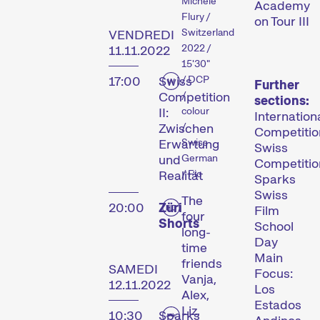
Michèle
Academy
Flury /
on Tour III
Switzerland
VENDREDI
Les Internationale
2022 /
11.11.2022
Kurzfilmtage Winterthur
15'30"
représentent le plus
/ DCP
17:00
Swiss
Further
important festival de
/
Competition
sections:
courts métrages en
colour
II:
Internation
Suisse. Chaque mois de
/
Zwischen
Competitio
Swiss
Erwartung
novembre, Winterthour se
Swiss
German
und
transforme en métropole
Competitio
/ Fic
Realität
Sparks
du court métrage pendant
Swiss
six jours.
The
20:00
Züri
Film
four
Shorts
School
Programme de la 29e
long-
Day
édition des Internationale
time
Main
Kurzfilmtage Winterthur
friends
SAMEDI
Focus:
Vanja,
(archive)
12.11.2022
Los
Alex,
Estados
Liz,
10:30
Sparks