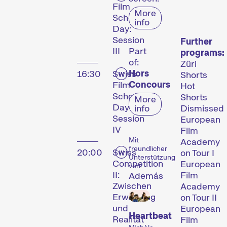
Film
More
School
info
Day:
Session
Further
III
Part
programs:
of:
Züri
Hors
16:30
Swiss
Shorts
Concours
Film
Hot
School
Shorts
More
Day:
info
Dismissed
Session
European
IV
Film
Mit
Academy
freundlicher
20:00
Swiss
on Tour I
Unterstützung
Competition
European
von:
II:
Film
Además
Zwischen
Academy
Erwartung
on Tour II
Le festival
und
European
Heartbeat
Realität
Film