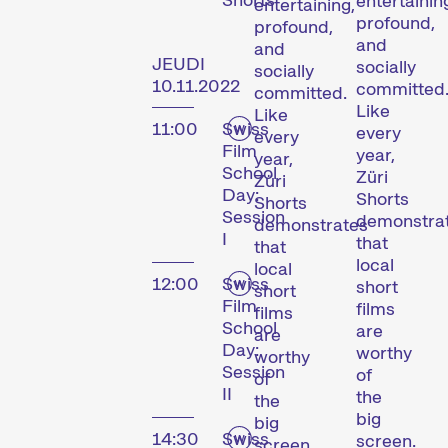
entertainin
entertaining,
profound,
profound,
and
and
JEUDI
socially
socially
10.11.2022
committed
committed.
Like
Like
11:00
Swiss
every
every
Film
year,
year,
School
Züri
Züri
Day:
Shorts
Shorts
Session
demonstra
demonstrates
I
that
that
local
local
12:00
Swiss
short
short
Film
films
films
School
are
are
Day:
worthy
worthy
Session
of
of
II
the
the
big
big
14:30
Swiss
screen.
screen.