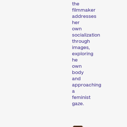
the
filmmaker
addresses
her
own
socialization
Des installations, des performances et des expositions qui font découvrir au public des formes de cinéma inhabituelles.
through
images,
exploring
Programme
he
d’événements
own
body
and
approaching
a
feminist
gaze.
Des concerts, des soirées, des lectures et de nombreux autres événements qui complètent l’expérience du festival.