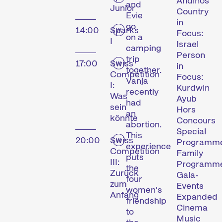
Andinos
and
Junior
Country
Evie
Compétitions
in
go
14:00
Sparks
Focus:
on a
I
Israel
camping
Person
trip
17:00
Swiss
in
together.
Competition
Focus:
Vanja
I:
Kurdwin
recently
Was
Ayub
had
sein
Hors
an
könnte
Concours
Des courts métrages actuels du monde entier. Les œuvres les plus prometteuses seront récompensées le dimanche soir.
abortion.
Special
This
20:00
Swiss
Programm
experience
Competition
Family
puts
Hors Concours
III:
Programm
the
Zurück
Gala-
four
zum
Events
women's
Anfang
Expanded
friendship
Cinema
to
Music