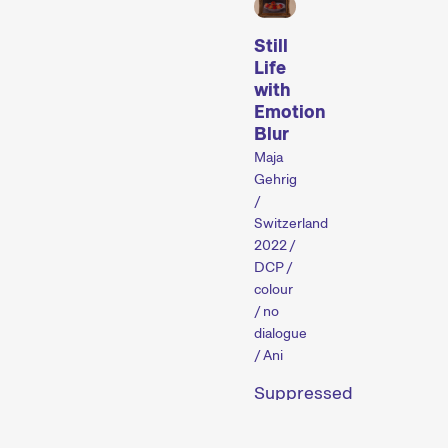
Still
Discussions et podiums
Life
with
Emotion
Blur
Maja
Gehrig
/
Switzerland
2022 /
Des discussions et des tables rondes animées durant lesquelles l'art du cinéma ou des thématiques précises sont approfondis.
DCP /
colour
/ no
Industry Events
dialogue
/ Ani
Suppressed
feelings
in a