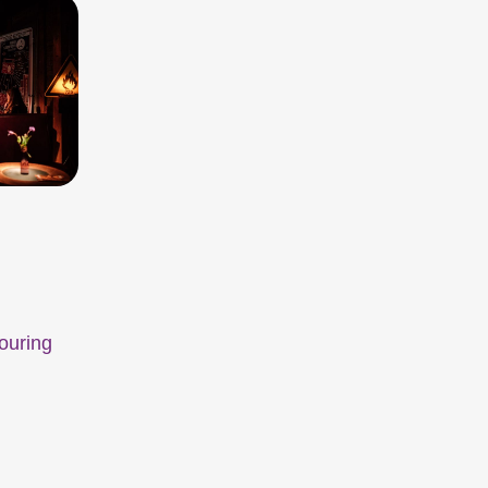
t le plus important festival de courts
rthour se transforme en métropole du
ilmtage Winterthur (archive)
ouring
Focus