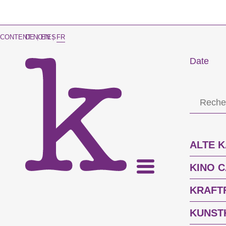
CONTENT NOTES
DE
|
EN
|
FR
Date
ALTE 
KINO 
KRAFT
KUNST