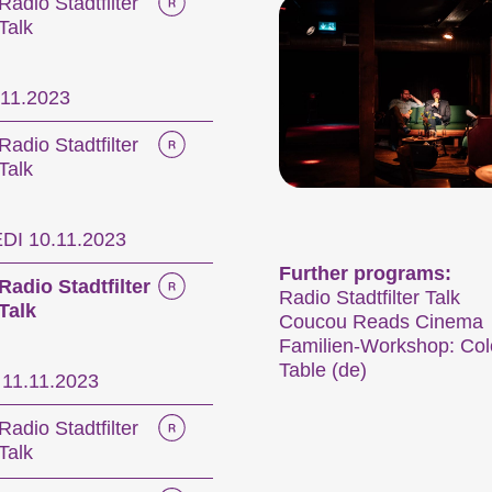
Radio Stadtfilter
Talk
festival
.11.2023
Radio Stadtfilter
ernationale Kurzfilmtage Winterthur représenten
Talk
s en Suisse. Chaque mois de novembre, Winte
étrage pendant six jours.
I 10.11.2023
mme de la 29e édition des Internationale Kurzf
Further programs:
Radio Stadtfilter
Radio Stadtfilter Talk
Talk
Coucou Reads Cinema
Familien-Workshop: Col
Table (de)
itions
Hors Concours
11.11.2023
Radio Stadtfilter
Talk