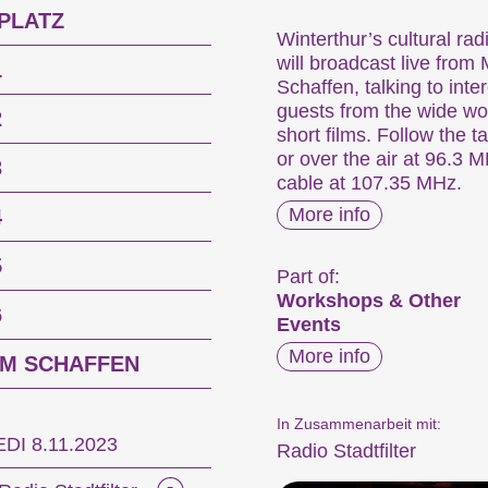
PLATZ
Winterthur’s cultural rad
will broadcast live fro
1
Schaffen, talking to inte
guests from the wide wor
2
short films. Follow the ta
or over the air at 96.3 M
3
cable at 107.35 MHz.
More info
4
5
Part of:
Workshops & Other
6
Events
More info
M SCHAFFEN
In Zusammenarbeit mit:
I 8.11.2023
Radio Stadtfilter