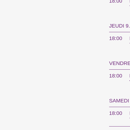
18:00
Le 
JEUDI 9
18:00
Les Int
métrage
court m
VENDRED
Progra
18:00
Compét
SAMEDI 
18:00