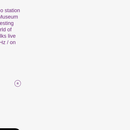
io station
m Museum
resting
ld of
lks live
Hz / on